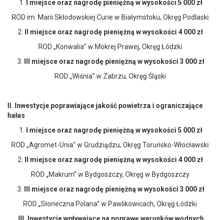
1.
I miejsce
oraz nagrodę pieniężną w wysokości 5 000 zł
ROD im. Marii Skłodowskiej Curie w Białymstoku, Okręg Podlaski
2.
II miejsce
oraz nagrodę pieniężną w wysokości 4 000 zł
ROD „Konwalia” w Mokrej Prawej, Okręg Łódzki
3.
III miejsce oraz
nagrodę pieniężną w wysokości 3 000 zł
ROD „Wiśnia” w Zabrzu, Okręg Śląski
II.
Inwestycje poprawiające jakość powietrza i ograniczające
hałas
1.
I miejsce
oraz nagrodę pieniężną w wysokości 5 000 zł
ROD „Agromet-Unia” w Grudziądzu, Okręg Toruńsko-Włocławski
2.
II miejsce
oraz nagrodę pieniężną w wysokości 4 000 zł
ROD „Makrum” w Bydgoszczy, Okręg w Bydgoszczy
3.
III miejsce oraz
nagrodę pieniężną w wysokości 3 000 zł
ROD „Słoneczna Polana” w Pawlikowicach, Okręg Łódzki
III.
Inwestycje wpływające na poprawę warunków wodnych