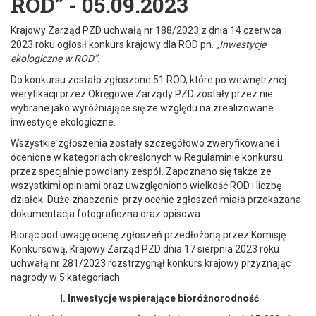
ROD” - 05.09.2023
Krajowy Zarząd PZD uchwałą nr 188/2023 z dnia 14 czerwca
2023 roku ogłosił konkurs krajowy dla ROD pn.
„Inwestycje
ekologiczne w ROD”.
Do konkursu zostało zgłoszone 51 ROD, które po wewnętrznej
weryfikacji przez Okręgowe Zarządy PZD zostały przez nie
wybrane jako wyróżniające się ze względu na zrealizowane
inwestycje ekologiczne.
Wszystkie zgłoszenia zostały szczegółowo zweryfikowane i
ocenione w kategoriach określonych w Regulaminie konkursu
przez specjalnie powołany zespół. Zapoznano się także ze
wszystkimi opiniami oraz uwzględniono wielkość ROD i liczbę
działek. Duże znaczenie przy ocenie zgłoszeń miała przekazana
dokumentacja fotograficzna oraz opisowa.
Biorąc pod uwagę ocenę zgłoszeń przedłożoną przez Komisję
Konkursową, Krajowy Zarząd PZD dnia 17 sierpnia 2023 roku
uchwałą nr 281/2023 rozstrzygnął konkurs krajowy przyznając
nagrody w 5 kategoriach:
I.
Inwestycje wspierające bioróżnorodność