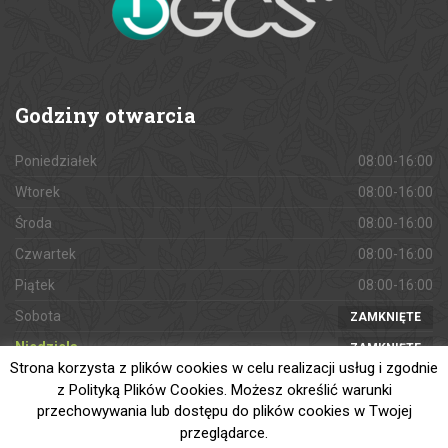
Godziny
otwarcia
Poniedziałek
08:00-16:00
Wtorek
08:00-16:00
Środa
08:00-16:00
Czwartek
08:00-16:00
Piątek
08:00-16:00
Sobota
ZAMKNIĘTE
Niedziela
ZAMKNIĘTE
Strona korzysta z plików cookies w celu realizacji usług i zgodnie
z Polityką Plików Cookies. Możesz określić warunki
przechowywania lub dostępu do plików cookies w Twojej
przeglądarce.