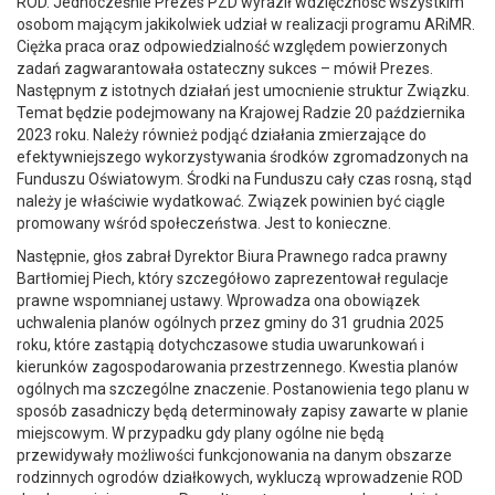
ROD. Jednocześnie Prezes PZD wyraził wdzięczność wszystkim
osobom mającym jakikolwiek udział w realizacji programu ARiMR.
Ciężka praca oraz odpowiedzialność względem powierzonych
zadań zagwarantowała ostateczny sukces – mówił Prezes.
Następnym z istotnych działań jest umocnienie struktur Związku.
Temat będzie podejmowany na Krajowej Radzie 20 października
2023 roku. Należy również podjąć działania zmierzające do
efektywniejszego wykorzystywania środków zgromadzonych na
Funduszu Oświatowym. Środki na Funduszu cały czas rosną, stąd
należy je właściwie wydatkować. Związek powinien być ciągle
promowany wśród społeczeństwa. Jest to konieczne.
Następnie, głos zabrał Dyrektor Biura Prawnego radca prawny
Bartłomiej Piech, który szczegółowo zaprezentował regulacje
prawne wspomnianej ustawy. Wprowadza ona obowiązek
uchwalenia planów ogólnych przez gminy do 31 grudnia 2025
roku, które zastąpią dotychczasowe studia uwarunkowań i
kierunków zagospodarowania przestrzennego. Kwestia planów
ogólnych ma szczególne znaczenie. Postanowienia tego planu w
sposób zasadniczy będą determinowały zapisy zawarte w planie
miejscowym. W przypadku gdy plany ogólne nie będą
przewidywały możliwości funkcjonowania na danym obszarze
rodzinnych ogrodów działkowych, wykluczą wprowadzenie ROD