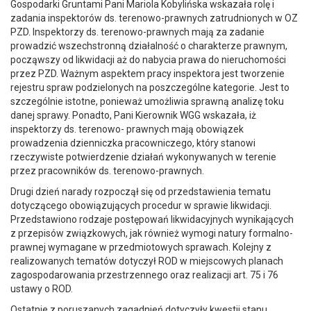
Gospodarki Gruntami Pani Mariola Kobylińska wskazała rolę i
zadania inspektorów ds. terenowo-prawnych zatrudnionych w OZ
PZD. Inspektorzy ds. terenowo-prawnych mają za zadanie
prowadzić wszechstronną działalność o charakterze prawnym,
począwszy od likwidacji aż do nabycia prawa do nieruchomości
przez PZD. Ważnym aspektem pracy inspektora jest tworzenie
rejestru spraw podzielonych na poszczególne kategorie. Jest to
szczególnie istotne, ponieważ umożliwia sprawną analizę toku
danej sprawy. Ponadto, Pani Kierownik WGG wskazała, iż
inspektorzy ds. terenowo- prawnych mają obowiązek
prowadzenia dzienniczka pracowniczego, który stanowi
rzeczywiste potwierdzenie działań wykonywanych w terenie
przez pracowników ds. terenowo-prawnych.
Drugi dzień narady rozpoczął się od przedstawienia tematu
dotyczącego obowiązujących procedur w sprawie likwidacji.
Przedstawiono rodzaje postępowań likwidacyjnych wynikających
z przepisów związkowych, jak również wymogi natury formalno-
prawnej wymagane w przedmiotowych sprawach. Kolejny z
realizowanych tematów dotyczył ROD w miejscowych planach
zagospodarowania przestrzennego oraz realizacji art. 75 i 76
ustawy o ROD.
Ostatnie z poruszanych zagadnień dotyczyły kwestii stanu