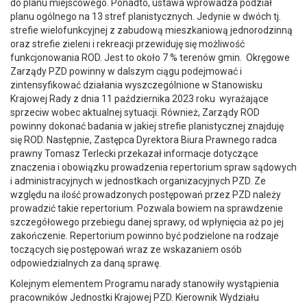
do planu miejscowego. Ponadto, ustawa wprowadza podział
planu ogólnego na 13 stref planistycznych. Jedynie w dwóch tj.
strefie wielofunkcyjnej z zabudową mieszkaniową jednorodzinną
oraz strefie zieleni i rekreacji przewiduję się możliwość
funkcjonowania ROD. Jest to około 7 % terenów gmin. Okręgowe
Zarządy PZD powinny w dalszym ciągu podejmować i
zintensyfikować działania wyszczególnione w Stanowisku
Krajowej Rady z dnia 11 października 2023 roku wyrażające
sprzeciw wobec aktualnej sytuacji. Również, Zarządy ROD
powinny dokonać badania w jakiej strefie planistycznej znajduję
się ROD. Następnie, Zastępca Dyrektora Biura Prawnego radca
prawny Tomasz Terlecki przekazał informacje dotyczące
znaczenia i obowiązku prowadzenia repertorium spraw sądowych
i administracyjnych w jednostkach organizacyjnych PZD. Ze
względu na ilość prowadzonych postępowań przez PZD należy
prowadzić takie repertorium. Pozwala bowiem na sprawdzenie
szczegółowego przebiegu danej sprawy, od wpłynięcia aż po jej
zakończenie. Repertorium powinno być podzielone na rodzaje
toczących się postępowań wraz ze wskazaniem osób
odpowiedzialnych za daną sprawę.
Kolejnym elementem Programu narady stanowiły wystąpienia
pracowników Jednostki Krajowej PZD. Kierownik Wydziału