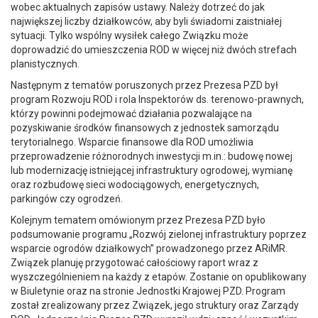
wobec aktualnych zapisów ustawy. Należy dotrzeć do jak
największej liczby działkowców, aby byli świadomi zaistniałej
sytuacji. Tylko wspólny wysiłek całego Związku może
doprowadzić do umieszczenia ROD w więcej niż dwóch strefach
planistycznych.
Następnym z tematów poruszonych przez Prezesa PZD był
program Rozwoju ROD i rola Inspektorów ds. terenowo-prawnych,
którzy powinni podejmować działania pozwalające na
pozyskiwanie środków finansowych z jednostek samorządu
terytorialnego. Wsparcie finansowe dla ROD umożliwia
przeprowadzenie różnorodnych inwestycji m.in.: budowę nowej
lub modernizację istniejącej infrastruktury ogrodowej, wymianę
oraz rozbudowę sieci wodociągowych, energetycznych,
parkingów czy ogrodzeń.
Kolejnym tematem omówionym przez Prezesa PZD było
podsumowanie programu „Rozwój zielonej infrastruktury poprzez
wsparcie ogrodów działkowych” prowadzonego przez ARiMR.
Związek planuję przygotować całościowy raport wraz z
wyszczególnieniem na każdy z etapów. Zostanie on opublikowany
w Biuletynie oraz na stronie Jednostki Krajowej PZD. Program
został zrealizowany przez Związek, jego struktury oraz Zarządy