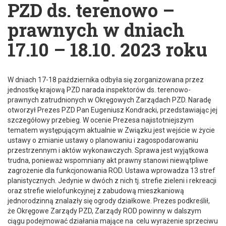
PZD ds. terenowo –
prawnych w dniach
17.10 – 18.10. 2023 roku
W dniach 17-18 października odbyła się zorganizowana przez
jednostkę krajową PZD narada inspektorów ds. terenowo-
prawnych zatrudnionych w Okręgowych Zarządach PZD. Naradę
otworzył Prezes PZD Pan Eugeniusz Kondracki, przedstawiając jej
szczegółowy przebieg. W ocenie Prezesa najistotniejszym
tematem występującym aktualnie w Związku jest wejście w życie
ustawy o zmianie ustawy o planowaniu i zagospodarowaniu
przestrzennym i aktów wykonawczych. Sprawa jest wyjątkowa
trudna, ponieważ wspomniany akt prawny stanowi niewątpliwe
zagrożenie dla funkcjonowania ROD. Ustawa wprowadza 13 stref
planistycznych. Jedynie w dwóch z nich tj. strefie zieleni i rekreacji
oraz strefie wielofunkcyjnej z zabudową mieszkaniową
jednorodzinną znalazły się ogrody działkowe. Prezes podkreślił,
że Okręgowe Zarządy PZD, Zarządy ROD powinny w dalszym
ciągu podejmować działania mające na celu wyrażenie sprzeciwu