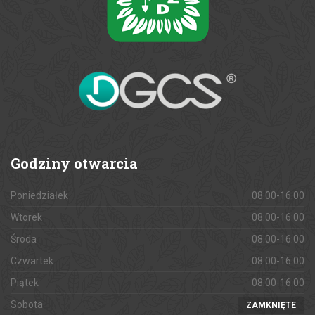
Godziny
otwarcia
Poniedziałek
08:00-16:00
Wtorek
08:00-16:00
Środa
08:00-16:00
Czwartek
08:00-16:00
Piątek
08:00-16:00
Sobota
ZAMKNIĘTE